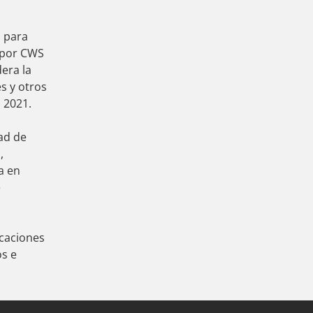
a para
 por CWS
dera la
s y otros
 2021.
ad de
,
a en
e
caciones
os e