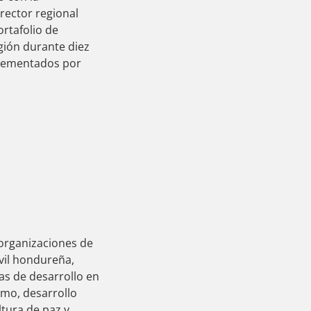
rector regional
ortafolio de
gión durante diez
plementados por
 organizaciones de
ivil hondureña,
as de desarrollo en
mo, desarrollo
ltura de paz y