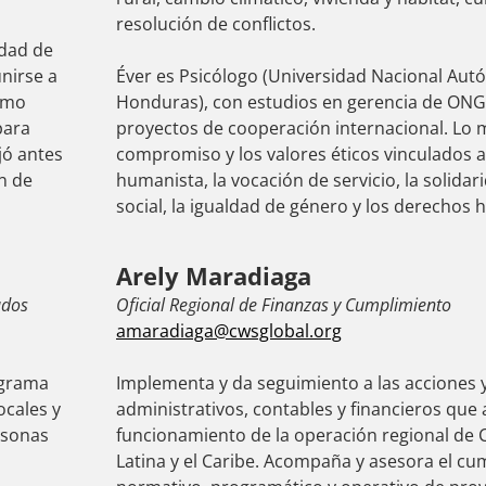
resolución de conflictos.
idad de
unirse a
Éver es Psicólogo (Universidad Nacional Au
como
Honduras), con estudios en gerencia de ONG
para
proyectos de cooperación internacional. Lo 
jó antes
compromiso y los valores éticos vinculados a 
n de
humanista, la vocación de servicio, la solidarid
social, la igualdad de género y los derechos
Arely Maradiaga
ados
Oficial Regional de Finanzas y Cumplimiento
amaradiaga@cwsglobal.org
ograma
Implementa y da seguimiento a las acciones
ocales y
administrativos, contables y financieros que
rsonas
funcionamiento de la operación regional de
Latina y el Caribe. Acompaña y asesora el c