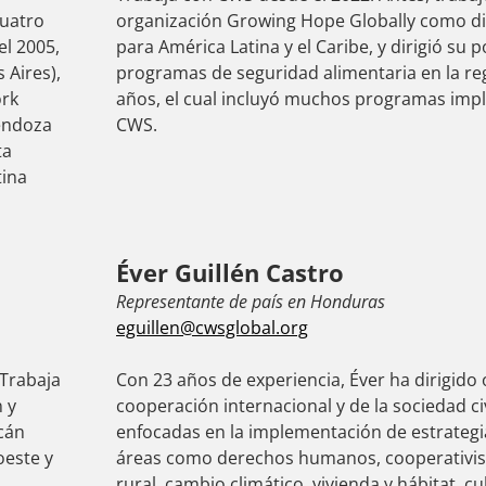
cuatro
organización Growing Hope Globally como di
el 2005,
para América Latina y el Caribe, y dirigió su p
 Aires),
programas de seguridad alimentaria en la re
ork
años, el cual incluyó muchos programas im
Mendoza
CWS.
ta
tina
Éver Guillén Castro
Representante de país en Honduras
eguillen@cwsglobal.org
 Trabaja
Con 23 años de experiencia, Éver ha dirigido
 y
cooperación internacional y de la sociedad c
cán
enfocadas en la implementación de estrategi
oeste y
áreas como derechos humanos, cooperativis
rural, cambio climático, vivienda y hábitat, cu