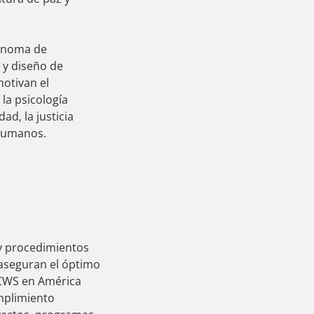
tónoma de
 y diseño de
motivan el
la psicología
ad, la justicia
 humanos.
 y procedimientos
 aseguran el óptimo
 CWS en América
umplimiento