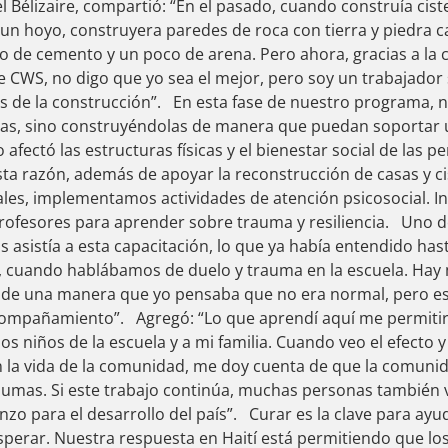
 Bélizaire, compartió: “En el pasado, cuando construía cist
un hoyo, construyera paredes de roca con tierra y piedra ca
 de cemento y un poco de arena. Pero ahora, gracias a la c
WS, no digo que yo sea el mejor, pero soy un trabajador s
 de la construcción”. En esta fase de nuestro programa, 
as, sino construyéndolas de manera que puedan soportar 
 afectó las estructuras físicas y el bienestar social de las 
sta razón, además de apoyar la reconstrucción de casas y ci
ales, implementamos actividades de atención psicosocial. In
rofesores para aprender sobre trauma y resiliencia. Uno de
s asistía a esta capacitación, lo que ya había entendido ha
, cuando hablábamos de duelo y trauma en la escuela. Hay
de una manera que yo pensaba que no era normal, pero eso
compañamiento”. Agregó: “Lo que aprendí aquí me permiti
s niños de la escuela y a mi familia. Cuando veo el efecto 
en la vida de la comunidad, me doy cuenta de que la comuni
umas. Si este trabajo continúa, muchas personas también v
zo para el desarrollo del país”. Curar es la clave para ayud
erar. Nuestra respuesta en Haití está permitiendo que los