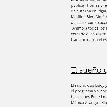
ink panel
pública Thomas Elie
ink Panel
de cisterna en Riga
ink Panel
Mariline Bien-Aimé 
ink Panel
de casas Construcci
 Oku
“Animo a todos los 
ink
cercana a la vida en
ink panel
transformaron el es
ink panel
ink panel
ink Panel
ink
ink
El sueño 
ink
ink panel
ink panel
El sueño que Leidy 
ink
el programa Viviend
ink
huracanes Eta e Iot
acklink
Mónica Arango | Cua
ink