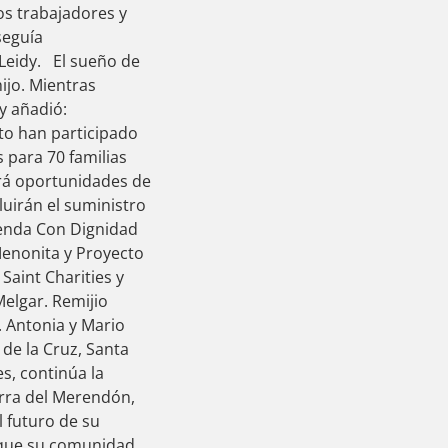
os trabajadores y
seguía
Leidy. El sueño de
ijo. Mientras
dy añadió:
to han participado
 para 70 familias
ará oportunidades de
luirán el suministro
vienda Con Dignidad
Menonita y Proyecto
Saint Charities y
Melgar. Remijio
 Antonia y Mario
 de la Cruz, Santa
s, continúa la
erra del Merendón,
 futuro de su
ó que su comunidad