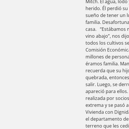
Mitch. El agua, lod
ink
herido. Él perdió s
nk satın al
sueño de tener un l
ink panel
familia. Desafortun
ink panel
casa. “Estábamos mu
ink panel
vino abajo”, nos dij
ink panel
todos los cultivos s
ink panel
Comisión Económica 
ink panel
millones de persona
ink panel
éramos familia. Mamá
ink panel
recuerda que su hij
ink panel
quebrada, entonces 
ink panel
salir. Luego, se de
ink panel
apareció para ellos
ink panel
realizada por socios
ink
extrema y se pasó a
ink panel
Vivienda con Dignid
ink panel
el departamento de 
ink panel
terreno que les ced