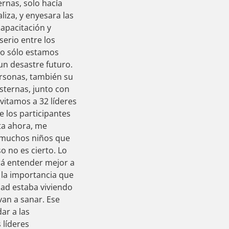
ernas, solo hacía
liza, y enyesara las
apacitación y
erio entre los
no sólo estamos
un desastre futuro.
personas, también su
sternas, junto con
vitamos a 32 líderes
 los participantes
sta ahora, me
 muchos niños que
 no es cierto. Lo
rá entender mejor a
y la importancia que
dad estaba viviendo
an a sanar. Ese
ar a las
 líderes