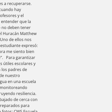
des a recuperarse.
s cuando hay
ofesores y el
a entender que la
o no deben tener
 del Huracán Matthew
 Uno de ellos nos
 estudiante expresó:
hora me siento bien
”. Para garantizar
 útiles escolares y
a los padres de
 de nuestro
agua en una escuela
s monitoreando
uyendo resiliencia.
abajado de cerca con
 preparados para
o fotos: CWS Escuela