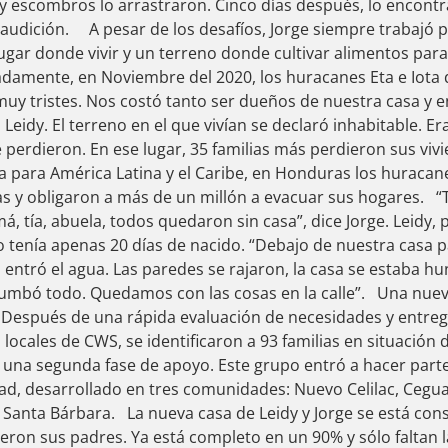
o y escombros lo arrastraron. Cinco días después, lo encon
u audición. A pesar de los desafíos, Jorge siempre trabajó 
ugar donde vivir y un terreno donde cultivar alimentos para
adamente, en Noviembre del 2020, los huracanes Eta e Iota
y tristes. Nos costó tanto ser dueños de nuestra casa y 
o Leidy. El terreno en el que vivían se declaró inhabitable. E
e perdieron. En ese lugar, 35 familias más perdieron sus vi
para América Latina y el Caribe, en Honduras los huracane
s y obligaron a más de un millón a evacuar sus hogares. “
, tía, abuela, todos quedaron sin casa”, dice Jorge. Leidy, 
o tenía apenas 20 días de nacido. “Debajo de nuestra casa 
entró el agua. Las paredes se rajaron, la casa se estaba h
rrumbó todo. Quedamos con las cosas en la calle”. Una nue
. Después de una rápida evaluación de necesidades y entre
 locales de CWS, se identificaron a 93 familias en situación 
 una segunda fase de apoyo. Este grupo entró a hacer part
ad, desarrollado en tres comunidades: Nuevo Celilac, Cegua
Santa Bárbara. La nueva casa de Leidy y Jorge se está con
ieron sus padres. Ya está completo en un 90% y sólo faltan 