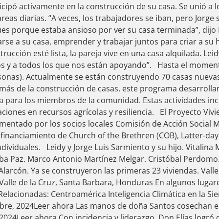
icipó activamente en la construcción de su casa. Se unió a l
reas diarias. “A veces, los trabajadores se iban, pero Jorge 
s porque estaba ansioso por ver su casa terminada”, dijo 
rse a su casa, emprender y trabajar juntos para criar a su h
rucción esté lista, la pareja vive en una casa alquilada. Lei
s y a todos los que nos están apoyando”. Hasta el momen
rsonas). Actualmente se están construyendo 70 casas nuevas
más de la construcción de casas, este programa desarroll
la para los miembros de la comunidad. Estas actividades inc
aciones en recursos agrícolas y resiliencia. El Proyecto Vi
ementado por los socios locales Comisión de Acción Social 
 financiamiento de Church of the Brethren (COB), Latter-day 
ividuales. Leidy y Jorge Luis Sarmiento y su hijo. Vitalina 
ba Paz. Marco Antonio Martínez Melgar. Cristóbal Perdomo.
larcón. Ya se construyeron las primeras 23 viviendas. Valle
alle de la Cruz, Santa Barbara, Honduras En algunos lugare
 Relacionadas: Centroamérica Inteligencia Climática en la Si
bre, 2024Leer ahora Las manos de doña Santos cosechan el
 2024Leer ahora Con incidencia y liderazgo, Don Elías logr