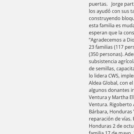
ink panel
puertas. Jorge part
ink panel
los ayudó con sus ta
ink panel
construyendo bloque
ink panel
esta familia es muda
ink panel
esperan que la const
ink panel
“Agradecemos a Dio
ink panel
23 familias (117 pe
ink panel
(350 personas). Ade
 oku
subsistencia agríco
nk satın al
de semillas, capacit
ink Panel
lo lidera CWS, impl
sigara
Aldea Global, con el
sigara
algunos donantes ind
Ventura y Martha El
o
Ventura. Rigoberto A
ink panel
Bárbara, Honduras V
meast
reparación de vías.
ya escort
Honduras 2 de octu
n Avukat
familia 17 de mayo,