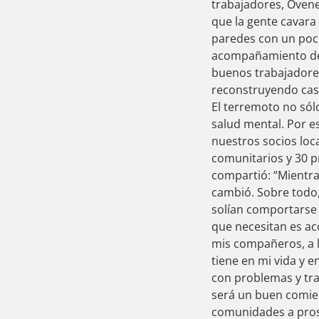
trabajadores, Ovenel
ink Panel
que la gente cavara 
ink panel
paredes con un poco
ink panel
acompañamiento de C
ink Panel
buenos trabajadores
ink Panel
reconstruyendo cas
ink panel
El terremoto no sólo
ink panel
salud mental. Por e
ink panel
nuestros socios loc
nk satın al
comunitarios y 30 p
nk satın al
compartió: “Mientra
ink Panel
cambió. Sobre todo
ink panel
solían comportarse 
ink panel
que necesitan es a
ink Panel
mis compañeros, a lo
ink panel
tiene en mi vida y 
ink panel
con problemas y tra
ink panel
será un buen comien
ink panel
comunidades a prosp