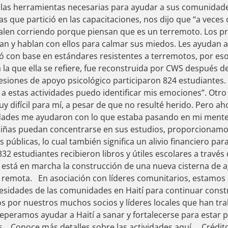
 las herramientas necesarias para ayudar a sus comunida
as que partició en las capacitaciones, nos dijo que “a vece
salen corriendo porque piensan que es un terremoto. Los pr
lan y hablan con ellos para calmar sus miedos. Les ayudan 
ó con base en estándares resistentes a terremotos, por es
a la que ella se refiere, fue reconstruida por CWS después
sesiones de apoyo psicológico participaron 824 estudiantes.
 a estas actividades puedo identificar mis emociones”. Otro
y difícil para mí, a pesar de que no resulté herido. Pero a
idades me ayudaron con lo que estaba pasando en mi mente
 niñas puedan concentrarse en sus estudios, proporcionamos
as públicas, lo cual también significa un alivio financiero par
 332 estudiantes recibieron libros y útiles escolares a través
está en marcha la construcción de una nueva cisterna de 
a remota. En asociación con líderes comunitarios, estamo
esidades de las comunidades en Haití para continuar constr
 por nuestros muchos socios y líderes locales que han tr
seperamos ayudar a Haití a sanar y fortalecerse para estar
. Conoce más detalles sobre las actividades aquí. Crédit