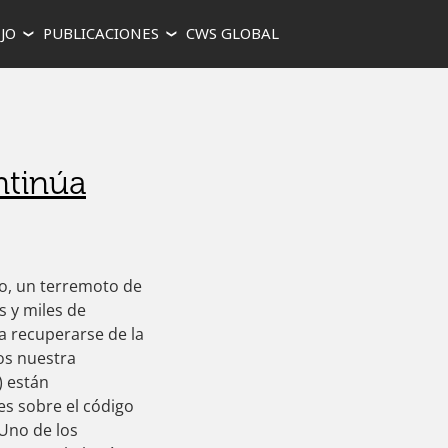
JO
PUBLICACIONES
CWS GLOBAL
ntinúa
o, un terremoto de
s y miles de
a recuperarse de la
os nuestra
) están
es sobre el código
 Uno de los