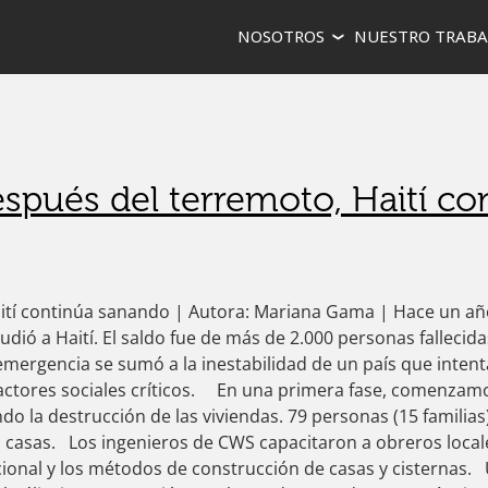
ina y el Caribe
NOSOTROS
NUESTRO TRABA
adicar el hambre, la pobreza y promover la paz y la justicia.
spués del terremoto, Haití co
ití continúa sanando | Autora: Mariana Gama | Hace un añ
dió a Haití. El saldo fue de más de 2.000 personas fallecida
emergencia se sumó a la inestabilidad de un país que intent
y factores sociales críticos. En una primera fase, comenzam
o la destrucción de las viviendas. 79 personas (15 familias
casas. Los ingenieros de CWS capacitaron a obreros local
ional y los métodos de construcción de casas y cisternas.