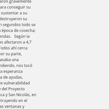
traron gravemente
para conseguir su
 sustentar a su
 destruyeron su
en segundos todo se
ra época de cosecha;
viendas. Según la
s afectaron a 4,7
Todos ahí cerca
por su parte,
pasaba una
undiendo, nos tocó
va esperanza
ga de ayudas,
de vulnerabilidad
e del Proyecto
ca y San Nicolás, en
struyendo en el
las ventanas y