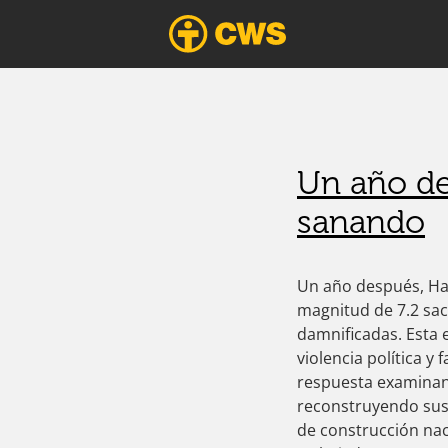
ink panel
CWS América Lat
Trabajando en forma ecuménica para err
ink panel
nk paketleri
ink
ink
ink
ink
Un año de
ink panel
ink panel
sanando
ink panel
ink panel
ink panel
Un año después, Ha
ink panel
magnitud de 7.2 sacu
ink panel
damnificadas. Esta 
ink Panel
violencia política 
ink panel
respuesta examinand
ink Panel
reconstruyendo sus 
ink panel
de construcción nac
ink panel