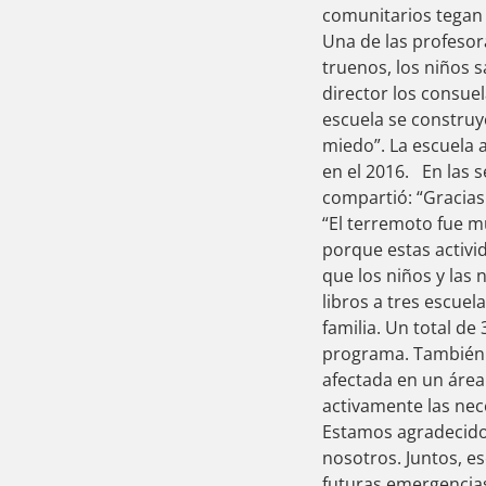
ink panel
comunitarios tegan
ink panel
Una de las profesor
ink panel
truenos, los niños 
ink panel
director los consue
ink panel
escuela se construy
ink panel
miedo”. La escuela 
ink panel
en el 2016. En las 
ink panel
compartió: “Gracias
ink panel
“El terremoto fue mu
ink panel
porque estas activ
ink panel
que los niños y las
ink panel
libros a tres escuel
ink panel
familia. Un total de
ink panel
programa. También 
ink Panel
afectada en un áre
nati
activamente las nec
ink
Estamos agradecidos
ink Panel
nosotros. Juntos, e
ink
futuras emergencias