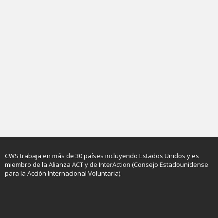
La fuerza de la perseverancia: Orfelina y su trabajo en
las comunidades
10 de marzo, 2026
Leer ahora
Donde una familia siembra un futuro: cultivando
estabilidad a través de la fe y el trabajo arduo
2 de marzo, 2026
Leer ahora
CWS trabaja en más de 30 países incluyendo Estados Unidos y es
miembro de la Alianza ACT y de InterAction (Consejo Estadounidense
para la Acción Internacional Voluntaria).