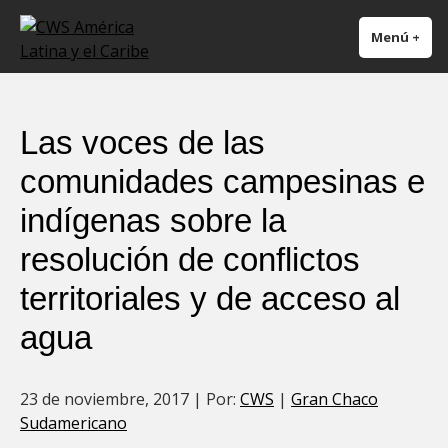
CWS América Latina y el
Trabajando en forma ecuménica para erradicar el hambre, la pobreza y
Menú
+
exp
cer
Caribe
promover la paz y la justicia.
Las voces de las
comunidades campesinas e
indígenas sobre la
resolución de conflictos
territoriales y de acceso al
agua
23 de noviembre, 2017 |
Por:
CWS
|
Gran Chaco
Sudamericano