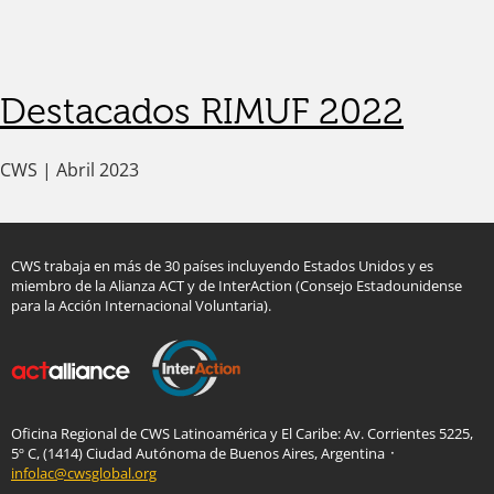
k Panel
k panel
k panel
Destacados RIMUF 2022
k Panel
k Panel
k panel
CWS | Abril 2023
k panel
k panel
 satın al
 satın al
CWS trabaja en más de 30 países incluyendo Estados Unidos y es
k Panel
miembro de la Alianza ACT y de InterAction (Consejo Estadounidense
para la Acción Internacional Voluntaria).
k panel
k panel
k Panel
k panel
k panel
Oficina Regional de CWS Latinoamérica y El Caribe: Av. Corrientes 5225,
k panel
5º C, (1414) Ciudad Autónoma de Buenos Aires, Argentina ᛫
k panel
infolac@cwsglobal.org