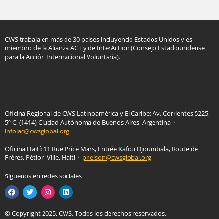
CWS trabaja en más de 30 países incluyendo Estados Unidos y es
miembro de la Alianza ACT y de InterAction (Consejo Estadounidense
para la Acción Internacional Voluntaria).
Oficina Regional de CWS Latinoamérica y El Caribe: Av. Corrientes 5225,
5º C, (1414) Ciudad Autónoma de Buenos Aires, Argentina ᛫
infolac@cwsglobal.org
Oficina Haití: 11 Rue Price Mars, Entrée Kafou Djoumbala, Route de
Frères, Pétion-Ville, Haiti ᛫
pnelson@cwsglobal.org
Síguenos en redes sociales
© Copyright 2025, CWS. Todos los derechos reservados.