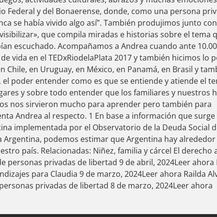
rio Federal y del Bonaerense, donde, como una persona priv
unca se había vivido algo así”. También produjimos junto co
isibilizar», que compila miradas e historias sobre el tema 
ían escuchado. Acompañamos a Andrea cuando ante 10.00
a de vida en el TEDxRiodelaPlata 2017 y también hicimos lo 
 en Chile, en Uruguay, en México, en Panamá, en Brasil y tam
s, el poder entender como es que se entiende y atiende el t
gares y sobre todo entender que los familiares y nuestros h
os nos sirvieron mucho para aprender pero también para
nta Andrea al respecto. 1 En base a información que surge 
ina implementada por el Observatorio de la Deuda Social de 
ca Argentina, podemos estimar que Argentina hay alrededo
estro país. Relacionadas: Niñez, familia y cárcel El derecho 
de personas privadas de libertad 9 de abril, 2024Leer ahora
endizajes para Claudia 9 de marzo, 2024Leer ahora Railda Al
 personas privadas de libertad 8 de marzo, 2024Leer ahora