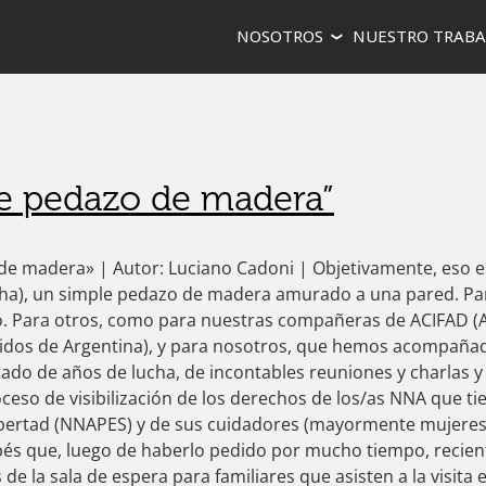
ina y el Caribe
NOSOTROS
NUESTRO TRABA
adicar el hambre, la pobreza y promover la paz y la justicia.
e pedazo de madera”
e madera» | Autor: Luciano Cadoni | Objetivamente, eso es
echa), un simple pedazo de madera amurado a una pared. Pa
o. Para otros, como para nuestras compañeras de ACIFAD (As
nidos de Argentina), y para nosotros, que hemos acompaña
ltado de años de lucha, de incontables reuniones y charlas y
oceso de visibilización de los derechos de los/as NNA que ti
ibertad (NNAPES) y de sus cuidadores (mayormente mujeres
és que, luego de haberlo pedido por mucho tiempo, recie
de la sala de espera para familiares que asisten a la visita 