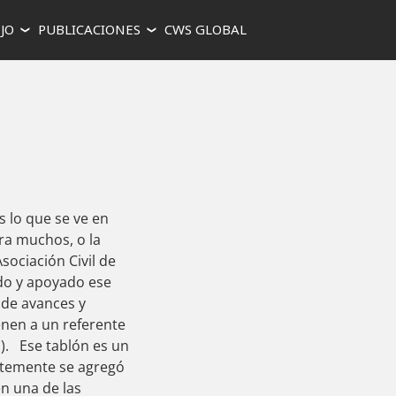
JO
PUBLICACIONES
CWS GLOBAL
 lo que se ve en
ra muchos, o la
ociación Civil de
do y apoyado ese
 de avances y
enen a un referente
). Ese tablón es un
ntemente se agregó
en una de las