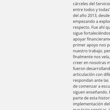
cárceles del Servici
entre todos y todas
del año 2013, desde
empezando a explora
respecto. Fue ahí q
sigue fortaleciénd
apoyar financierame
primer apoyo nos p
nuestro trabajo, pe
al
finalmente nos veía
al
creer en nosotras m
fueron desarrollando
articulación con dif
respondan ante las n
de comenzar a escuc
siguen enseñando. 
parte de esta histo
implementación del 
que trajo sonrisas,