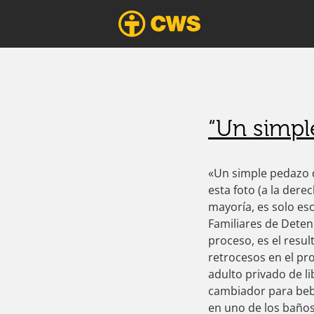
CWS América Lat
Trabajando en forma ecuménica para err
eri
“Un simpl
«Un simple pedazo d
esta foto (a la der
mayoría, es solo es
Familiares de Dete
proceso, es el resu
retrocesos en el pr
adulto privado de l
cambiador para beb
en uno de los baños 