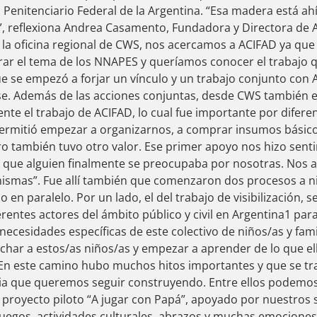
o Penitenciario Federal de la Argentina. “Esa madera está a
”, reflexiona Andrea Casamento, Fundadora y Directora de 
 la oficina regional de CWS, nos acercamos a ACIFAD ya qu
r el tema de los NNAPES y queríamos conocer el trabajo qu
ue se empezó a forjar un vínculo y un trabajo conjunto con
ose. Además de las acciones conjuntas, desde CWS tambié
nte el trabajo de ACIFAD, lo cual fue importante por difere
ermitió empezar a organizarnos, a comprar insumos básico
ro también tuvo otro valor. Ese primer apoyo nos hizo senti
, que alguien finalmente se preocupaba por nosotras. Nos
ismas”. Fue allí también que comenzaron dos procesos a niv
 en paralelo. Por un lado, el del trabajo de visibilización, se
erentes actores del ámbito público y civil en Argentina1 pa
ecesidades específicas de este colectivo de niños/as y famili
har a estos/as niños/as y empezar a aprender de lo que el
En este camino hubo muchos hitos importantes y que se t
ria que queremos seguir construyendo. Entre ellos podemos
proyecto piloto “A jugar con Papá”, apoyado por nuestros 
 juegos, actividades culturales, abrazos y muchas emociones 