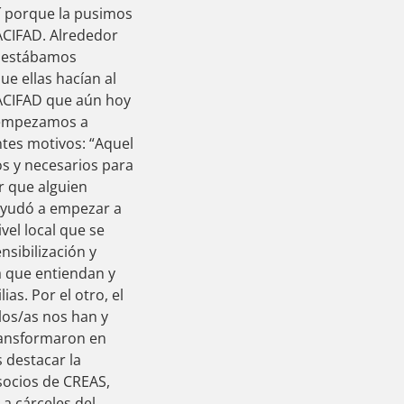
hí porque la pusimos
ACIFAD. Alrededor
e estábamos
e ellas hacían al
 ACIFAD que aún hoy
n empezamos a
ntes motivos: “Aquel
s y necesarios para
r que alguien
 ayudó a empezar a
el local que se
nsibilización y
ra que entiendan y
as. Por el otro, el
los/as nos han y
ransformaron en
 destacar la
socios de CREAS,
a cárceles del