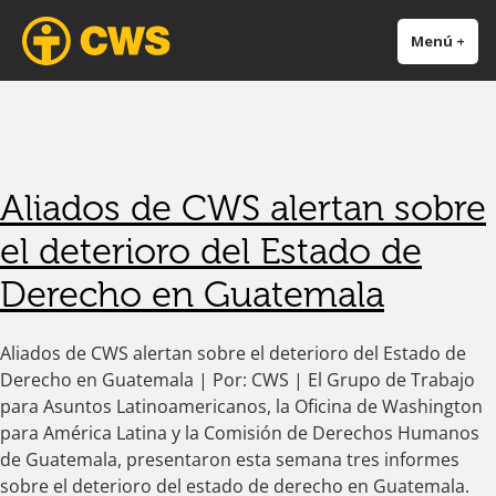
CWS América Latina y el
Trabajando en forma ecuménica para erradicar el hambre, la pobreza y
Menú
+
exp
cer
Caribe
promover la paz y la justicia.
Aliados de CWS alertan sobre
el deterioro del Estado de
Derecho en Guatemala
Aliados de CWS alertan sobre el deterioro del Estado de
Derecho en Guatemala | Por: CWS | El Grupo de Trabajo
para Asuntos Latinoamericanos, la Oficina de Washington
para América Latina y la Comisión de Derechos Humanos
de Guatemala, presentaron esta semana tres informes
sobre el deterioro del estado de derecho en Guatemala.