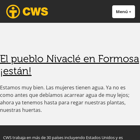
ink panel
CWS América Latina y el
Trabajando en forma ecuménica para erradicar el hambre, la pobreza y
ink panel
Menú
+
exp
cer
Caribe
promover la paz y la justicia.
nk paketleri
ink
ink
ink
ink
El pueblo Nivaclé en Formosa
ink panel
ink panel
¡están!
ink panel
ink panel
ink panel
Estamos muy bien. Las mujeres tienen agua. Ya no es
ink panel
como antes que debíamos acarrear agua de muy lejos;
ink panel
ahora ya tenemos hasta para regar nuestras plantas,
ink Panel
nuestras huertas.
ink panel
ink Panel
ink panel
CWS trabaja en más de 30 países incluyendo Estados Unidos y es
ink panel