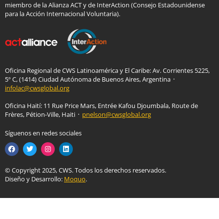
miembro de la Alianza ACT y de InterAction (Consejo Estadounidense
ink Panel
para la Acción Internacional Voluntaria).
ink panel
ink panel
ink Panel
ink Panel
ink panel
Oficina Regional de CWS Latinoamérica y El Caribe: Av. Corrientes 5225,
5º C, (1414) Ciudad Autónoma de Buenos Aires, Argentina ᛫
ink panel
infolac@cwsglobal.org
ink panel
nk satın al
Oficina Haití: 11 Rue Price Mars, Entrée Kafou Djoumbala, Route de
Frères, Pétion-Ville, Haiti ᛫
pnelson@cwsglobal.org
nk satın al
ink Panel
Síguenos en redes sociales
ink panel
ink panel
ink Panel
© Copyright 2025, CWS. Todos los derechos reservados.
ink panel
Diseño y Desarrollo:
Moquo
.
ink panel
ink panel
ink panel